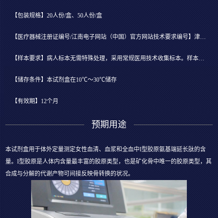
【包装规格】20人份/盒、50人份/盒
【医疗器械注册证编号/江南电子网站（中国）官方网站技术要求编号】津械注准20212400365
【样本要求】病人标本无需特殊处理，采用常规医用技术收集标本。样本为全血时，采集后48小时内立即检测
【储存条件】本试剂盒在10℃～30℃储存
【有效期】12个月
预期用途
本试剂盒用于体外定量测定女性血清、血浆和全血中I型胶原氨基端延长肽的含
量。I型胶原是人体内含量最丰富的胶原类型，也是矿化骨中唯一的胶原类型，其
合成与分解的代谢产物可间接反映骨转换的状况。