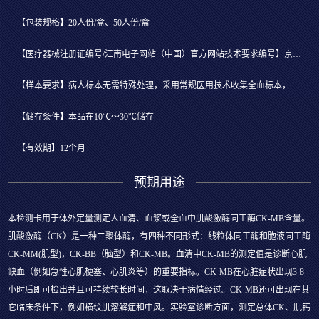
【包装规格】20人份/盒、50人份/盒
【医疗器械注册证编号/江南电子网站（中国）官方网站技术要求编号】京械注准20152400848
【样本要求】病人标本无需特殊处理，采用常规医用技术收集全血标本，或离心分离后吸取血清或血浆立即检测。
【储存条件】本品在10℃～30℃储存
【有效期】12个月
预期用途
本检测卡用于体外定量测定人血清、血浆或全血中肌酸激酶同工酶CK-MB含量。
肌酸激酶（CK）是一种二聚体酶，有四种不同形式：线粒体同工酶和胞液同工酶
CK-MM(肌型)，CK-BB（脑型）和CK-MB。血清中CK-MB的测定值是诊断心肌
缺血（例如急性心肌梗塞、心肌炎等）的重要指标。CK-MB在心脏症状出现3-8
小时后即可检出并且可持续较长时间，这取决于病情经过。CK-MB还可出现在其
它临床条件下，例如横纹肌溶解症和中风。实验室诊断方面，测定总体CK、肌钙