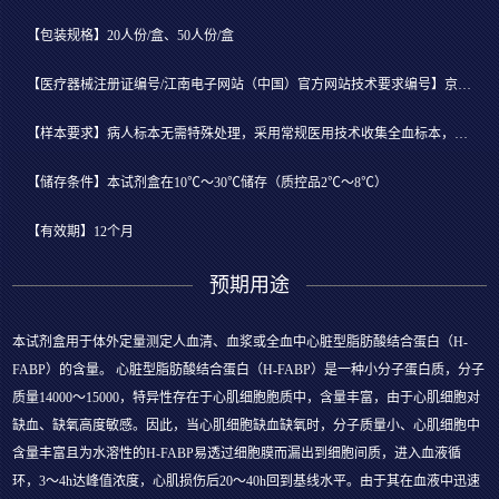
【包装规格】20人份/盒、50人份/盒
【医疗器械注册证编号/江南电子网站（中国）官方网站技术要求编号】京械注准20182400401
【样本要求】病人标本无需特殊处理，采用常规医用技术收集全血标本，或离心分离后吸取血清或血浆立即检测。
【储存条件】本试剂盒在10℃～30℃储存（质控品2℃～8℃）
【有效期】12个月
预期用途
本试剂盒用于体外定量测定人血清、血浆或全血中心脏型脂肪酸结合蛋白（H-
FABP）的含量。 心脏型脂肪酸结合蛋白（H-FABP）是一种小分子蛋白质，分子
质量14000～15000，特异性存在于心肌细胞胞质中，含量丰富，由于心肌细胞对
缺血、缺氧高度敏感。因此，当心肌细胞缺血缺氧时，分子质量小、心肌细胞中
含量丰富且为水溶性的H-FABP易透过细胞膜而漏出到细胞间质，进入血液循
环，3～4h达峰值浓度，心肌损伤后20～40h回到基线水平。由于其在血液中迅速