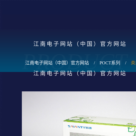
江南电子网站（中国）官方网站
PRODUCT
江南电子网站（中国）官方网站
/
POCT系列
/
炎
江南电子网站（中国）官方网站