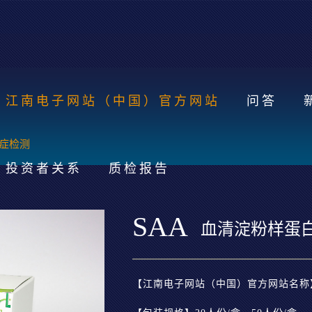
江南电子网站（中国）官方网站
问答
症检测
投资者关系
质检报告
SAA
血清淀粉样蛋