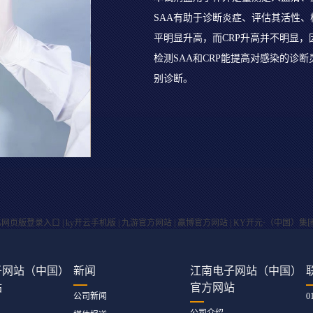
SAA有助于诊断炎症、评估其活性、
平明显升高，而CRP升高并不明显，
检测SAA和CRP能提高对感染的诊
别诊断。
亿网页版登录入口
|
ky开云手机版
|
九游官方网站
|
赢博官方网站
|
KY开元·（中国）集
子网站（中国）
新闻
江南电子网站（中国）
站
官方网站
公司新闻
0