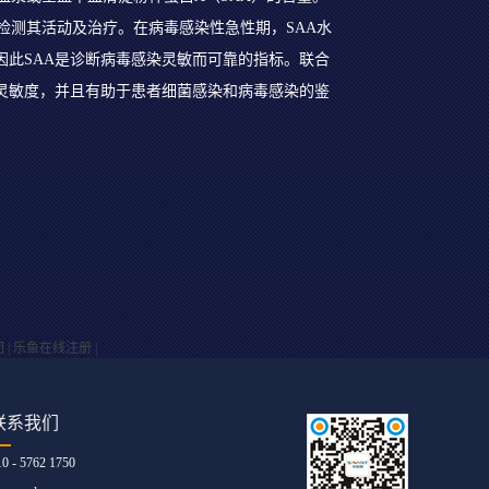
检测其活动及治疗。在病毒感染性急性期，SAA水
因此SAA是诊断病毒感染灵敏而可靠的指标。联合
断灵敏度，并且有助于患者细菌感染和病毒感染的鉴
团
|
乐鱼在线注册
|
联系我们
10 - 5762 1750