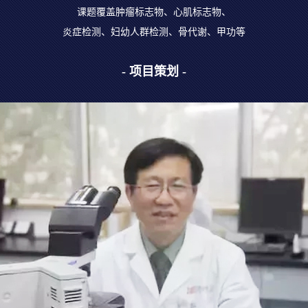
课题覆盖肿瘤标志物、心肌标志物、
炎症检测、妇幼人群检测、骨代谢、甲功等
- 项目策划 -